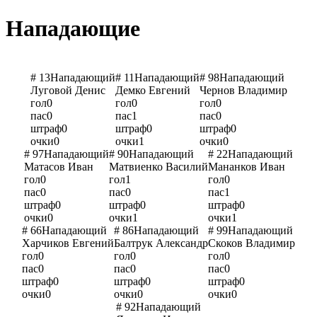
Нападающие
# 13
Нападающий
# 11
Нападающий
# 98
Нападающий
Луговой Денис
Демко Евгений
Чернов Владимир
гол
0
гол
0
гол
0
пас
0
пас
1
пас
0
штраф
0
штраф
0
штраф
0
очки
0
очки
1
очки
0
# 97
Нападающий
# 90
Нападающий
# 22
Нападающий
Матасов Иван
Матвиенко Василий
Мананков Иван
гол
0
гол
1
гол
0
пас
0
пас
0
пас
1
штраф
0
штраф
0
штраф
0
очки
0
очки
1
очки
1
# 66
Нападающий
# 86
Нападающий
# 99
Нападающий
Харчиков Евгений
Балтрук Александр
Скоков Владимир
гол
0
гол
0
гол
0
пас
0
пас
0
пас
0
штраф
0
штраф
0
штраф
0
очки
0
очки
0
очки
0
# 92
Нападающий