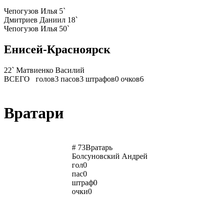
Чепогузов Илья
5`
Дмитриев Даниил
18`
Чепогузов Илья
50`
Енисей-Красноярск
22`
Матвиенко Василий
ВСЕГО
голов
3
пасов
3
штрафов
0
очков
6
Вратари
# 73
Вратарь
Болсуновский Андрей
гол
0
пас
0
штраф
0
очки
0