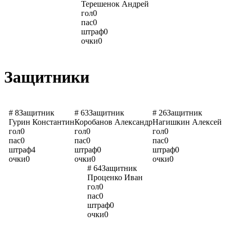
Терешенок Андрей
гол
0
пас
0
штраф
0
очки
0
Защитники
# 8
Защитник
# 63
Защитник
# 26
Защитник
Гурин Константин
Коробанов Александр
Нагишкин Алексей
гол
0
гол
0
гол
0
пас
0
пас
0
пас
0
штраф
4
штраф
0
штраф
0
очки
0
очки
0
очки
0
# 64
Защитник
Проценко Иван
гол
0
пас
0
штраф
0
очки
0