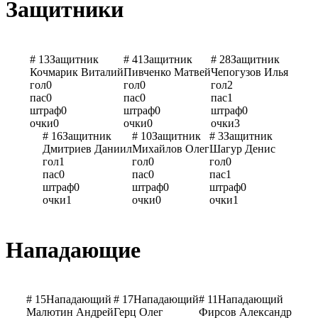
Защитники
# 13
Защитник
# 41
Защитник
# 28
Защитник
Кочмарик Виталий
Пивченко Матвей
Чепогузов Илья
гол
0
гол
0
гол
2
пас
0
пас
0
пас
1
штраф
0
штраф
0
штраф
0
очки
0
очки
0
очки
3
# 16
Защитник
# 10
Защитник
# 3
Защитник
Дмитриев Даниил
Михайлов Олег
Шагур Денис
гол
1
гол
0
гол
0
пас
0
пас
0
пас
1
штраф
0
штраф
0
штраф
0
очки
1
очки
0
очки
1
Нападающие
# 15
Нападающий
# 17
Нападающий
# 11
Нападающий
Малютин Андрей
Герц Олег
Фирсов Александр