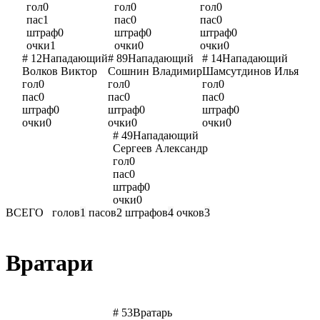
гол
0
гол
0
гол
0
пас
1
пас
0
пас
0
штраф
0
штраф
0
штраф
0
очки
1
очки
0
очки
0
# 12
Нападающий
# 89
Нападающий
# 14
Нападающий
Волков Виктор
Сошнин Владимир
Шамсутдинов Илья
гол
0
гол
0
гол
0
пас
0
пас
0
пас
0
штраф
0
штраф
0
штраф
0
очки
0
очки
0
очки
0
# 49
Нападающий
Сергеев Александр
гол
0
пас
0
штраф
0
очки
0
ВСЕГО
голов
1
пасов
2
штрафов
4
очков
3
Вратари
# 53
Вратарь