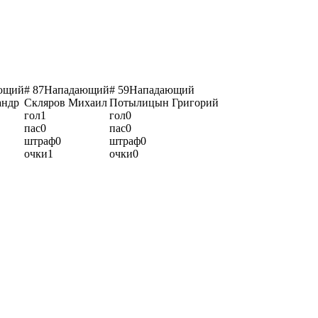
ющий
# 87
Нападающий
# 59
Нападающий
андр
Скляров Михаил
Потылицын Григорий
гол
1
гол
0
пас
0
пас
0
штраф
0
штраф
0
очки
1
очки
0