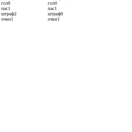
гол
0
гол
0
пас
1
пас
1
штраф
2
штраф
0
очки
1
очки
1