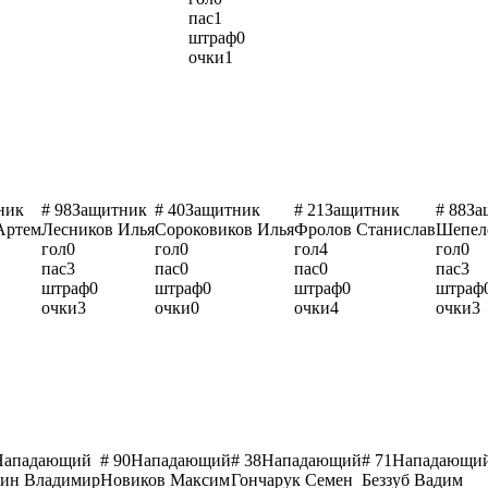
пас
1
штраф
0
очки
1
ник
# 98
Защитник
# 40
Защитник
# 21
Защитник
# 88
За
Артем
Лесников Илья
Сороковиков Илья
Фролов Станислав
Шепел
гол
0
гол
0
гол
4
гол
0
пас
3
пас
0
пас
0
пас
3
штраф
0
штраф
0
штраф
0
штраф
очки
3
очки
0
очки
4
очки
3
Нападающий
# 90
Нападающий
# 38
Нападающий
# 71
Нападающи
ин Владимир
Новиков Максим
Гончарук Семен
Беззуб Вадим