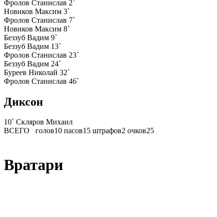
Фролов Станислав
2`
Новиков Максим
3`
Фролов Станислав
7`
Новиков Максим
8`
Беззуб Вадим
9`
Беззуб Вадим
13`
Фролов Станислав
23`
Беззуб Вадим
24`
Буреев Николай
32`
Фролов Станислав
46`
Диксон
10`
Скляров Михаил
ВСЕГО
голов
10
пасов
15
штрафов
2
очков
25
Вратари