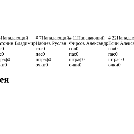
5
Нападающий
# 7
Нападающий
# 11
Нападающий
# 22
Напада
тонин Владимир
Набиев Руслан
Фирсов Александр
Есин Алекс
л
0
гол
0
гол
0
гол
0
с
0
пас
0
пас
0
пас
0
раф
0
штраф
0
штраф
0
штраф
0
ки
0
очки
0
очки
0
очки
0
ея