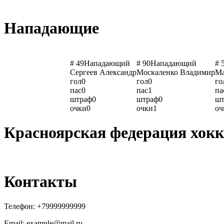
Нападающие
# 49
Нападающий
# 90
Нападающий
# 
Сергеев Александр
Москаленко Владимир
Ма
гол
0
гол
0
го
пас
0
пас
1
па
штраф
0
штраф
0
шт
очки
0
очки
1
оч
Красноярская федерация хокк
Контакты
Телефон:
+79999999999
Email: example@mail.ru