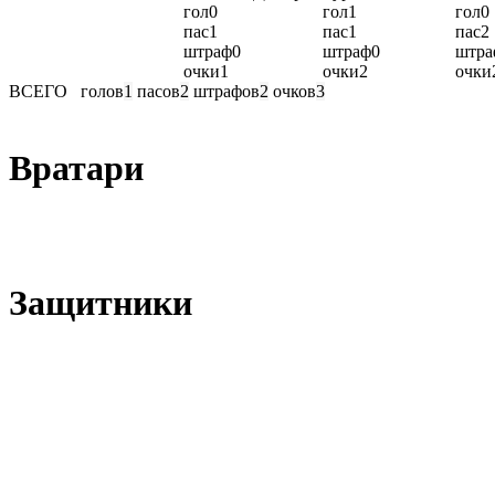
гол
0
гол
1
гол
0
пас
1
пас
1
пас
2
штраф
0
штраф
0
штра
очки
1
очки
2
очки
ВСЕГО
голов
1
пасов
2
штрафов
2
очков
3
Вратари
Защитники