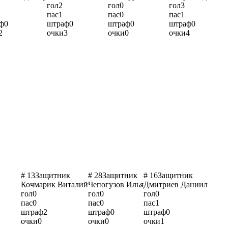
гол
2
гол
0
гол
3
пас
1
пас
0
пас
1
ф
0
штраф
0
штраф
0
штраф
0
2
очки
3
очки
0
очки
4
# 13
Защитник
# 28
Защитник
# 16
Защитник
Кочмарик Виталий
Чепогузов Илья
Дмитриев Даниил
гол
0
гол
0
гол
0
пас
0
пас
0
пас
1
штраф
2
штраф
0
штраф
0
очки
0
очки
0
очки
1