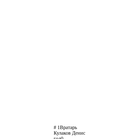
# 1
Вратарь
Кулаков Денис
гол
0