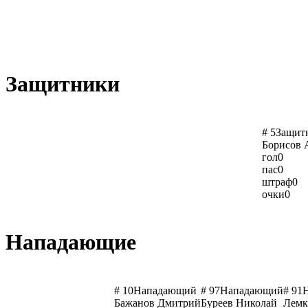
Защитники
# 5
Защит
Борисов 
гол
0
пас
0
штраф
0
очки
0
Нападающие
# 10
Нападающий
# 97
Нападающий
# 91
Бажанов Дмитрий
Буреев Николай
Лемк