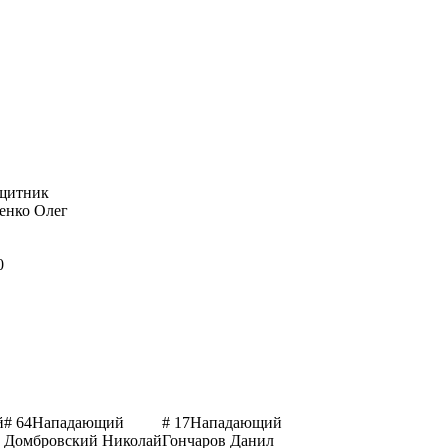
щитник
енко Олег
0
й
# 64
Нападающий
# 17
Нападающий
Домбровский Николай
Гончаров Данил