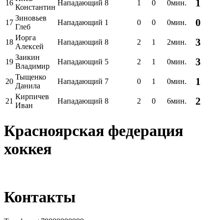
1
16
Нападающий
8
1
0
0мин.
Константин
Зиновьев
0
17
Нападающий
1
0
0
0мин.
Глеб
Иорга
3
18
Нападающий
8
2
1
2мин.
Алексей
Заикин
3
19
Нападающий
5
2
1
0мин.
Владимир
Тыщенко
1
20
Нападающий
7
0
1
0мин.
Данила
Кирпичев
2
21
Нападающий
8
2
0
6мин.
Иван
Красноярская федерация
хоккея
Контакты