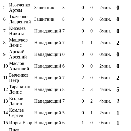
Изотченко
0
5
Защитник
3
0
0
2мин.
Артем
Ткаченко
0
6
Защитник
8
0
0
6мин.
Лаврентий
Киселев
0
7
Нападающий
7
0
0
8мин.
Никита
Машуков
2
8
Нападающий
7
1
1
2мин.
Денис
Арский
0
9
Нападающий
0
0
0
0мин.
Арсений
Маслов
0
10
Нападающий
6
0
0
2мин.
Анатолий
Быченков
2
11
Нападающий
7
2
0
0мин.
Петр
Тарапатин
5
12
Нападающий
8
2
3
4мин.
Денис
Егоров
2
13
Нападающий
7
0
2
4мин.
Данил
Комлев
1
14
Нападающий
5
0
1
2мин.
Сергей
1
15
Иорга Егор
Нападающий
6
1
0
0мин.
Пнев