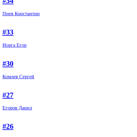
#34
Пнев Константин
#33
Иорга Егор
#30
Комлев Сергей
#27
Егоров Данил
#26