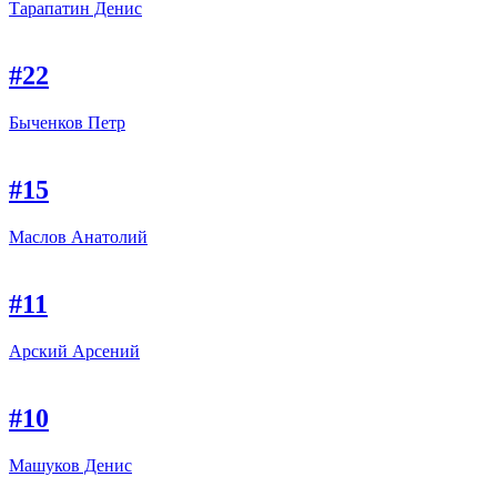
Тарапатин Денис
#22
Быченков Петр
#15
Маслов Анатолий
#11
Арский Арсений
#10
Машуков Денис