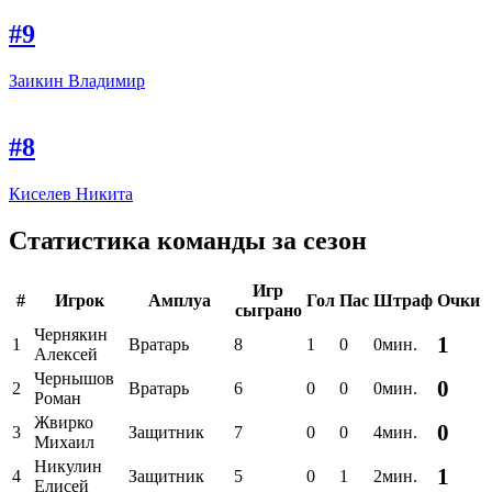
#9
Заикин Владимир
#8
Киселев Никита
Статистика команды за сезон
Игр
#
Игрок
Амплуа
Гол
Пас
Штраф
Очки
сыграно
Чернякин
1
1
Вратарь
8
1
0
0мин.
Алексей
Чернышов
0
2
Вратарь
6
0
0
0мин.
Роман
Жвирко
0
3
Защитник
7
0
0
4мин.
Михаил
Никулин
1
4
Защитник
5
0
1
2мин.
Елисей