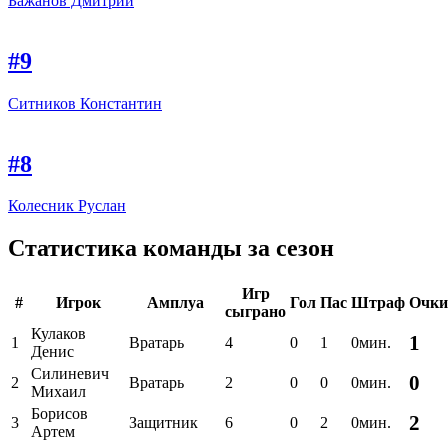
Бажанов Дмитрий
#9
Ситников Константин
#8
Колесник Руслан
Статистика команды за сезон
Игр
#
Игрок
Амплуа
Гол
Пас
Штраф
Очки
сыграно
Кулаков
1
1
Вратарь
4
0
1
0мин.
Денис
Силиневич
0
2
Вратарь
2
0
0
0мин.
Михаил
Борисов
2
3
Защитник
6
0
2
0мин.
Артем