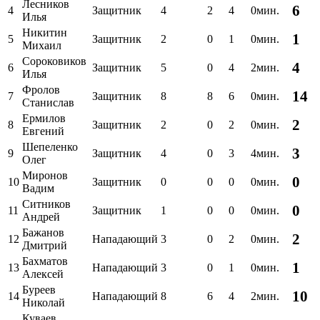
Лесников
6
4
Защитник
4
2
4
0мин.
Илья
Никитин
1
5
Защитник
2
0
1
0мин.
Михаил
Сороковиков
4
6
Защитник
5
0
4
2мин.
Илья
Фролов
14
7
Защитник
8
8
6
0мин.
Станислав
Ермилов
2
8
Защитник
2
0
2
0мин.
Евгений
Шепеленко
3
9
Защитник
4
0
3
4мин.
Олег
Миронов
0
10
Защитник
0
0
0
0мин.
Вадим
Ситников
0
11
Защитник
1
0
0
0мин.
Андрей
Бажанов
2
12
Нападающий
3
0
2
0мин.
Дмитрий
Бахматов
1
13
Нападающий
3
0
1
0мин.
Алексей
Буреев
10
14
Нападающий
8
6
4
2мин.
Николай
Куваев