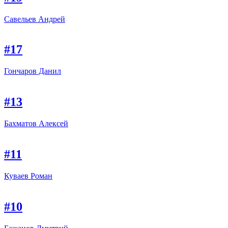
Савельев Андрей
#17
Гончаров Данил
#13
Бахматов Алексей
#11
Куваев Роман
#10