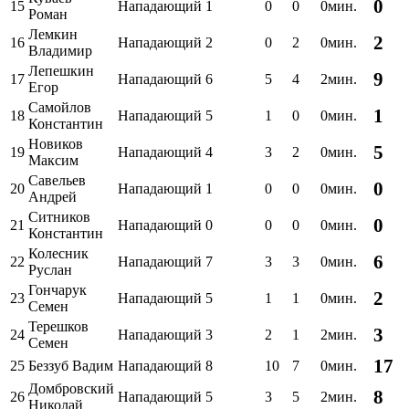
0
15
Нападающий
1
0
0
0мин.
Роман
Лемкин
2
16
Нападающий
2
0
2
0мин.
Владимир
Лепешкин
9
17
Нападающий
6
5
4
2мин.
Егор
Самойлов
1
18
Нападающий
5
1
0
0мин.
Константин
Новиков
5
19
Нападающий
4
3
2
0мин.
Максим
Савельев
0
20
Нападающий
1
0
0
0мин.
Андрей
Ситников
0
21
Нападающий
0
0
0
0мин.
Константин
Колесник
6
22
Нападающий
7
3
3
0мин.
Руслан
Гончарук
2
23
Нападающий
5
1
1
0мин.
Семен
Терешков
3
24
Нападающий
3
2
1
2мин.
Семен
17
25
Беззуб Вадим
Нападающий
8
10
7
0мин.
Домбровский
8
26
Нападающий
5
3
5
2мин.
Николай