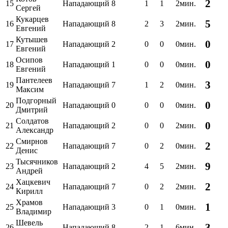
2
15
Нападающий
8
1
1
2мин.
Сергей
Кукарцев
5
16
Нападающий
8
2
3
2мин.
Евгений
Кутышев
0
17
Нападающий
2
0
0
0мин.
Евгений
Осипов
0
18
Нападающий
1
0
0
0мин.
Евгений
Пантелеев
3
19
Нападающий
7
1
2
0мин.
Максим
Подгорный
0
20
Нападающий
0
0
0
0мин.
Дмитрий
Солдатов
0
21
Нападающий
2
0
0
2мин.
Александр
Смирнов
2
22
Нападающий
7
0
2
0мин.
Денис
Тысячников
9
23
Нападающий
2
4
5
2мин.
Андрей
Хацкевич
2
24
Нападающий
7
0
2
2мин.
Кирилл
Храмов
1
25
Нападающий
3
0
1
0мин.
Владимир
Шевель
3
26
Нападающий
8
2
1
6мин.