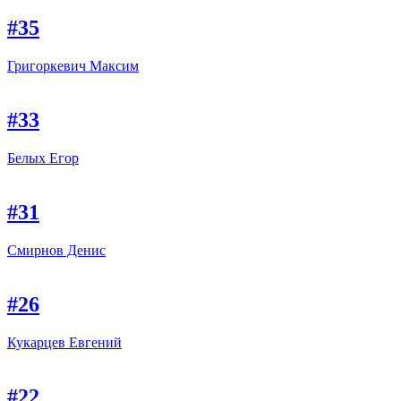
#35
Григоркевич Максим
#33
Белых Егор
#31
Смирнов Денис
#26
Кукарцев Евгений
#22