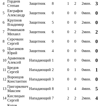
Гордеев
3
4
Защитник
8
1
2
2мин.
Степан
Евграфов
0
5
Защитник
0
0
0
0мин.
Александр
Крупнов
0
6
Защитник
5
0
0
2мин.
Владимир
Романьков
2
7
Защитник
6
0
2
2мин.
Михаил
Серочкин
0
8
Защитник
0
0
0
0мин.
Сергей
Цыганков
0
9
Защитник
4
0
0
0мин.
Юрий
Аравенков
0
10
Нападающий
1
0
0
0мин.
Алексей
Бредов
1
11
Нападающий
2
0
1
0мин.
Сергей
Воронцов
0
12
Нападающий
3
0
0
0мин.
Константин
Григоркевич
5
13
Нападающий
8
1
4
4мин.
Максим
Кислицын
4
14
Нападающий
7
2
2
2мин.
Сергей
Котов