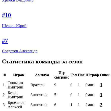
Храмов Владимир
#10
Шевель Юрий
#7
Солдатов Александр
Статистика команды за сезон
Игр
#
Игрок
Амплуа
Гол
Пас
Штраф
Очки
сыграно
Тюлькин
1
1
Вратарь
9
0
1
0мин.
Дмитрий
Белов
1
2
Защитник
5
0
1
0мин.
Дмитрий
Брюханов
2
3
Защитник
6
1
1
2мин.
Алексей